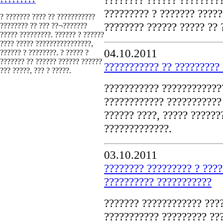
????????? ? ??????? ????
? ??????? ???? ?? ???????????
???????? ?????? ????? ?? 
???????? ?? ??? ??¬???????
????? ?????????. ?????? ? ??????
???? ????? ????????????????,
04.10.2011
?????? ? ????????. ? ????? ?
??????? ?? ?????? ?????? ??????
??????????? ?? ????????? 
??? ?????, ??? ? ?????.
??????????? ????????????
???????????? ??????????? 
?????? ????, ????? ??????
?????????????.
03.10.2011
???????? ????????? ? ???
?????????? ???????????
??????? ???????????? ???
??????????? ????????? ???