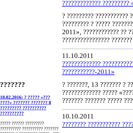
????????????? ????????? 
? ????????? ??????????? 
????????? ? ????? ??????
2011», ???????????? ?? ?
???????????????? ???????
11.10.2011
????????????? ??????????
???????????-2011»
? ???????, 13 ??????? ? ?
???????
????????????? ????? «???
18.02.2016: ? ????? «???
??????? ??????? ????? ???
????» ??????? ??????? 8
????????? ??????????
??????????
10.10.2011
???????? ??????????? ???
????? ?????? ?????????
?????????? ?????????? ???????