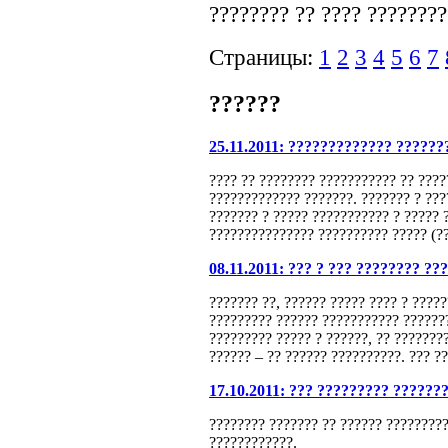
???????? ?? ???? ????????
Страницы:
1
2
3
4
5
6
7
??????
25.11.2011: ????????????? ??????
???? ?? ???????? ??????????? ?? ????
????????????? ???????. ??????? ? ???
??????? ? ????? ??????????? ? ????? 
??????????????? ?????????? ????? (??
08.11.2011: ??? ? ??? ???????? ??
??????? ??, ?????? ????? ???? ? ?????
????????? ?????? ??????????? ???????
????????? ????? ? ??????, ?? ???????
?????? – ?? ?????? ??????????. ??? ?
17.10.2011: ??? ????????? ??????
???????? ??????? ?? ?????? ?????????
????????????.