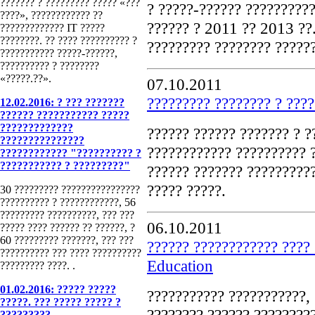
??????? ? ????????? ????? «???
? ?????-?????? ??????????
????», ???????????? ??
?????? ? 2011 ?? 2013 ??.
????????????? IT ?????
????????. ?? ???? ?????????? ?
????????? ???????? ?????
??????????? ?????-??????,
?????????? ? ????????
«?????.??».
07.10.2011
????????? ???????? ? ????
12.02.2016: ? ??? ???????
?????? ??????????? ?????
?????????????
?????? ?????? ??????? ? 
???????????????
???????????? ?????????? 
???????????? "?????????? ?
??????????? ? ?????????"
?????? ??????? ??????????
????? ?????.
30 ????????? ????????????????
?????????? ? ????????????, 56
????????? ??????????, ??? ???
06.10.2011
????? ???? ?????? ?? ??????, ?
60 ????????? ???????, ??? ???
?????? ???????????? ????
?????????? ??? ???? ??????????
Education
????????? ????. .
01.02.2016: ????? ?????
??????????? ???????????, 
?????. ??? ????? ????? ?
???????? ?????? ?????????
?????????