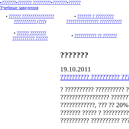
•???????
•??????? ?????????
•???????
•??????
Учебные заведения
•
?????? ????????????????
•
??????? ? ?????????
??????????? (???)
???????????????? ???????????
•
?????? ????????
•
??????????? ?? ???????
??????????? ??????
???????
19.10.2011
?????????? ?????????? ??
? ?????????? ?????????? ?
????????????????? ??????
????????????, ??? ?? 20% 
??????? ????? ? ?????????
?????????? ?????????? ??