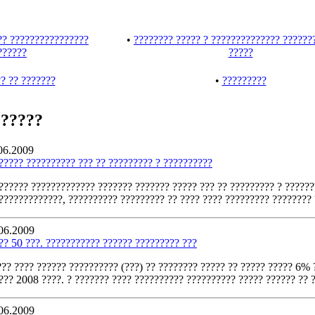
?? ????????????????
•
???????? ????? ? ?????????????? ??????
??????
?????
? ?? ???????
•
?????????
??????
06.2009
????? ?????????? ??? ?? ????????? ? ??????????
?????? ????????????? ??????? ??????? ????? ??? ?? ????????? ? ??????
?????????????, ?????????? ????????? ?? ???? ???? ????????? ???????? 
06.2009
?? 50 ???. ??????????? ?????? ????????? ???
??? ???? ?????? ?????????? (???) ?? ???????? ????? ?? ????? ????? 6% 
??? 2008 ????. ? ??????? ???? ?????????? ?????????? ????? ?????? ?? 
06.2009