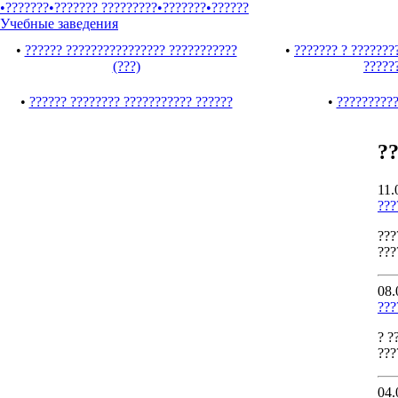
•???????
•??????? ?????????
•???????
•??????
Учебные заведения
•
?????? ???????????????? ???????????
•
??????? ? ???????
(???)
?????
•
?????? ???????? ??????????? ??????
•
??????????
?
11.
???
???
???
08.
???
? ?
???
04.