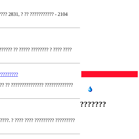
??? 2831, ? ?? ??????????? - 2104
????? ?? ????? ???????? ? ???? ????
?????????
Нет данных
??? ?? ??????????????? ?????????????
GISMETEO.RU
???????
????. ? ???? ???? ????????? ?????????