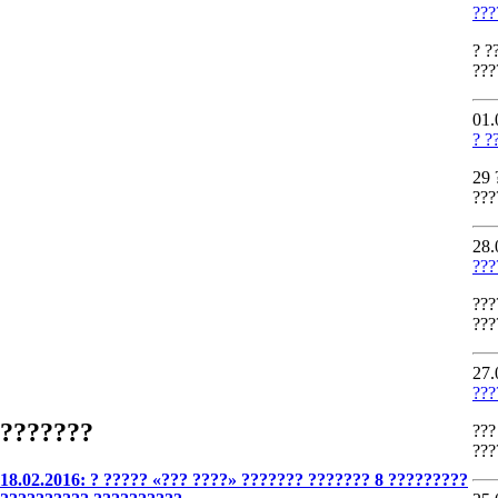
???
? ?
???
01.
? ?
29 
???
28.
???
???
???
27.
???
???????
???
???
18.02.2016: ? ????? «??? ????» ??????? ??????? 8 ?????????