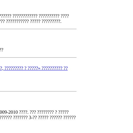
?????? ???????????? ?????????? ????
??? ??????????? ????? ?????????.
??
?, ????????? ? ?????» ?????????? ??
009-2010 ????. ??? ???????? ? ?????
?????? ??????? 3-?? ????? ?????? ??????