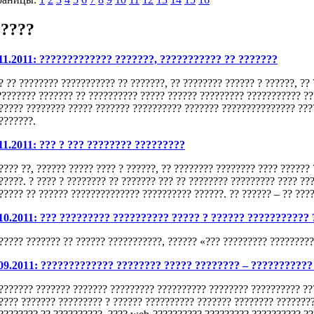
?????
11.2011: ????????????? ???????, ??????????? ?? ???????
? ?? ???????? ??????????? ?? ???????, ?? ???????? ?????? ? ??????, ??
???????? ??????? ?? ?????????? ????? ?????? ????????? ??????????? ??
????? ???????? ????? ??????? ?????????? ??????? ??????????????? ????
???????.
11.2011: ??? ? ??? ???????? ?????????
???? ??, ?????? ????? ???? ? ??????, ?? ???????? ???????? ???? ??????
?????. ? ???? ? ???????? ?? ??????? ??? ?? ???????? ????????? ???? ??
????? ?? ?????? ?????????????? ?????????? ??????. ?? ?????? – ?? ???
10.2011: ??? ????????? ?????????? ????? ? ?????? ??????????? 
????? ??????? ?? ?????? ???????????, ?????? «??? ????????? ?????????
09.2011: ????????????? ???????? ????? ???????? – ???????????
??????? ??????? ??????? ????????? ?????????? ???????? ?????????? ??
???? ??????? ????????? ? ?????? ?????????? ??????? ???????? ????????