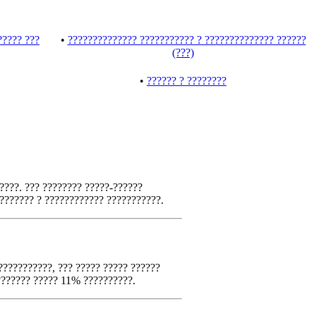
????? ???
•
?????????????? ??????????? ? ?????????????? ??????
(???)
•
?????? ? ????????
????. ??? ???????? ?????-??????
??????? ? ???????????? ???????????.
???????????, ??? ????? ????? ??????
??????? ????? 11% ??????????.