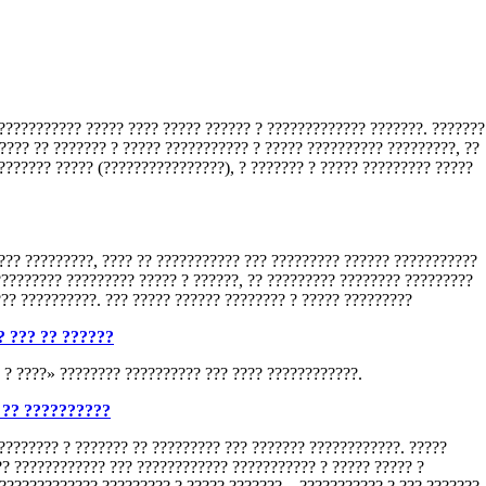
 ??????????? ????? ???? ????? ?????? ? ????????????? ???????. ???????
???? ?? ??????? ? ????? ??????????? ? ????? ?????????? ?????????, ??
?????? ????? (????????????????), ? ??????? ? ????? ????????? ?????
 ??? ?????????, ???? ?? ??????????? ??? ????????? ?????? ???????????
????????? ????????? ????? ? ??????, ?? ????????? ???????? ?????????
??? ??????????. ??? ????? ?????? ???????? ? ????? ?????????
? ??? ?? ??????
 ? ????» ???????? ?????????? ??? ???? ????????????.
 ?? ??????????
???????? ? ??????? ?? ????????? ??? ??????? ????????????. ?????
? ???????????? ??? ???????????? ??????????? ? ????? ????? ?