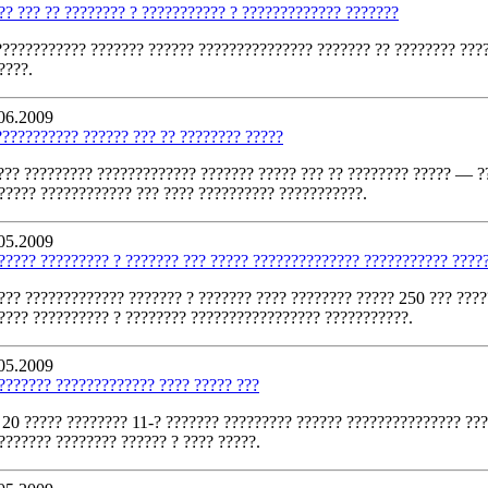
?? ??? ?? ???????? ? ??????????? ? ????????????? ???????
???????????? ??????? ?????? ??????????????? ??????? ?? ???????? ????
????.
06.2009
??????????? ?????? ??? ?? ???????? ?????
??? ????????? ????????????? ??????? ????? ??? ?? ???????? ????? — ??
????? ???????????? ??? ???? ?????????? ???????????.
05.2009
????? ????????? ? ??????? ??? ????? ?????????????? ??????????? ????
??? ????????????? ??????? ? ??????? ???? ???????? ????? 250 ??? ???
???? ?????????? ? ???????? ????????????????? ???????????.
05.2009
??????? ????????????? ???? ????? ???
 20 ????? ???????? 11-? ??????? ????????? ?????? ??????????????? ???
??????? ???????? ?????? ? ???? ?????.