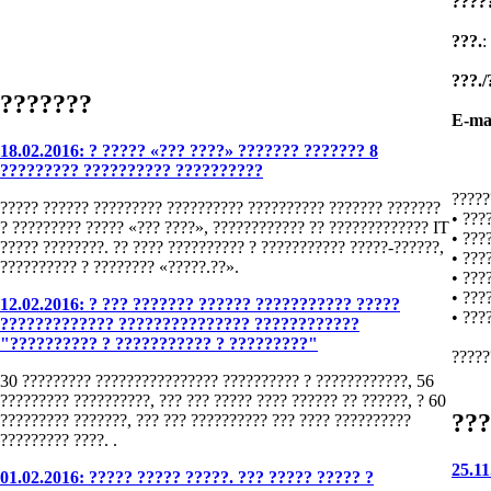
????
???.
:
???./
???????
E-ma
18.02.2016: ? ????? «??? ????» ??????? ??????? 8
????????? ?????????? ??????????
?????
????? ?????? ????????? ?????????? ?????????? ??????? ???????
• ???
? ????????? ????? «??? ????», ???????????? ?? ????????????? IT
• ???
????? ????????. ?? ???? ?????????? ? ??????????? ?????-??????,
• ???
?????????? ? ???????? «?????.??».
• ???
• ???
12.02.2016: ? ??? ??????? ?????? ??????????? ?????
• ???
????????????? ??????????????? ????????????
"?????????? ? ??????????? ? ?????????"
?????
30 ????????? ???????????????? ?????????? ? ????????????, 56
????????? ??????????, ??? ??? ????? ???? ?????? ?? ??????, ? 60
???
????????? ???????, ??? ??? ?????????? ??? ???? ??????????
????????? ????. .
25.1
01.02.2016: ????? ????? ?????. ??? ????? ????? ?