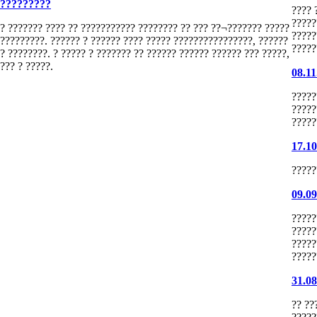
?????????
???? 
?????
? ??????? ???? ?? ??????????? ???????? ?? ??? ??¬??????? ?????
?????
?????????. ?????? ? ?????? ???? ????? ????????????????, ??????
?????
? ????????. ? ????? ? ??????? ?? ?????? ?????? ?????? ??? ?????,
??? ? ?????.
08.11
?????
?????
?????
17.1
?????
09.0
?????
?????
?????
?????
31.0
?? ??