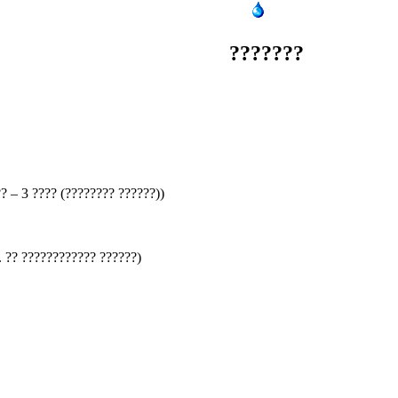
GISMETEO.RU
???????
?? – 3 ???? (???????? ??????))
. ?? ???????????? ??????)