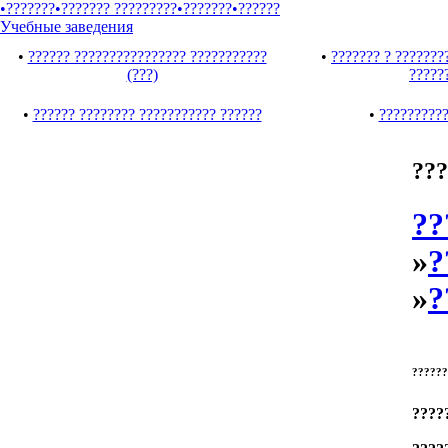
•???????
•??????? ?????????
•???????
•??????
Учебные заведения
•
?????? ???????????????? ???????????
•
??????? ? ???????
(???)
?????
•
?????? ???????? ??????????? ??????
•
??????????
???
??
»
?
»
?
??????
????