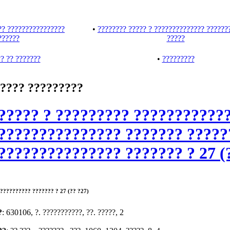
?? ????????????????
•
???????? ????? ? ?????????????? ??????
??????
?????
? ?? ???????
•
?????????
???? ?????????
????? ? ????????? ???????????
??????????????? ??????? ?????
??????????????? ??????? ? 27 (
?????????? ??????? ? 27 (?? ?27)
?
: 630106, ?. ???????????, ??. ?????, 2