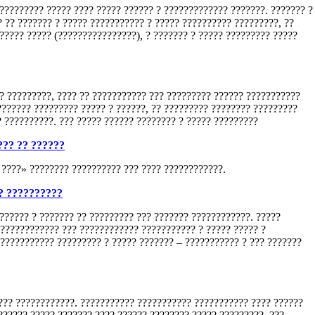
?????????? ????? ???? ????? ?????? ? ????????????? ???????. ??????? ?
 ?? ??????? ? ????? ??????????? ? ????? ?????????? ?????????, ??
???? ????? (????????????????), ? ??????? ? ????? ????????? ?????
?? ?????????, ???? ?? ??????????? ??? ????????? ?????? ???????????
??????? ????????? ????? ? ??????, ?? ????????? ???????? ?????????
? ??????????. ??? ????? ?????? ???????? ? ????? ?????????
??? ?? ??????
 ????» ???????? ?????????? ??? ???? ????????????.
? ??????????
?????? ? ??????? ?? ????????? ??? ??????? ????????????. ?????
 ???????????? ??? ???????????? ??????????? ? ????? ????? ?
??????????? ????????? ? ????? ??????? – ??????????? ? ??? ???????
???? ????????????. ??????????? ??????????? ??????????? ???? ??????