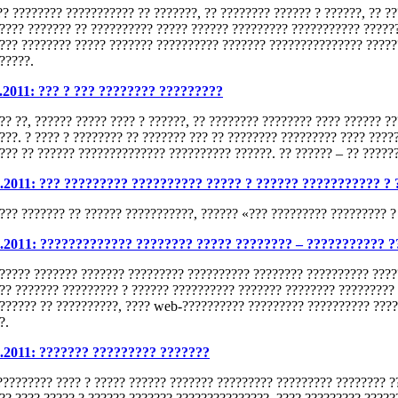
?? ???????? ??????????? ?? ???????, ?? ???????? ?????? ? ??????, ?? ?
???? ??????? ?? ?????????? ????? ?????? ????????? ??????????? ??????
??? ???????? ????? ??????? ?????????? ??????? ??????????????? ??????
?????.
.2011: ??? ? ??? ???????? ?????????
?? ??, ?????? ????? ???? ? ??????, ?? ???????? ???????? ???? ?????? ?
???. ? ???? ? ???????? ?? ??????? ??? ?? ???????? ????????? ???? ????
??? ?? ?????? ?????????????? ?????????? ??????. ?? ?????? – ?? ?????
0.2011: ??? ????????? ?????????? ????? ? ?????? ??????????? ? 
??? ??????? ?? ?????? ???????????, ?????? «??? ????????? ????????? ?
9.2011: ????????????? ???????? ????? ???????? – ??????????? ?
????? ??????? ??????? ????????? ?????????? ???????? ?????????? ????
?? ??????? ????????? ? ?????? ?????????? ??????? ???????? ?????????
?????? ?? ??????????, ???? web-?????????? ????????? ?????????? ????
?.
8.2011: ??????? ????????? ???????
????????? ???? ? ????? ?????? ??????? ????????? ????????? ???????? 