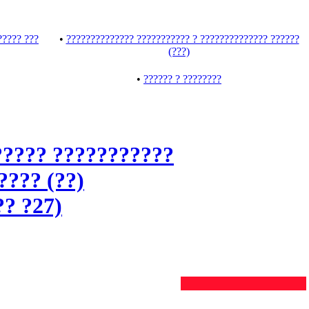
????? ???
•
?????????????? ??????????? ? ?????????????? ??????
(???)
•
?????? ? ????????
????? ???????????
???? (??)
?? ?27)
Нет данных