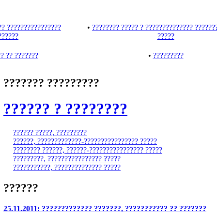
?? ????????????????
•
???????? ????? ? ?????????????? ??????
??????
?????
? ?? ???????
•
?????????
??????? ?????????
?????? ? ????????
?????? ?????, ?????????
??????, ?????????????-???????????????? ?????
???????? ??????, ??????-???????????????? ?????
?????????, ???????????????? ?????
???????????, ?????????????? ?????
??????
25.11.2011: ????????????? ???????, ??????????? ?? ???????