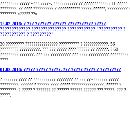
????????? ????? «??? ????», ???????????? ?? ????????????? IT ?????
????????. ?? ???? ?????????? ? ??????????? ?????-??????, ?????????? 
???????? «?????.??».
12.02.2016: ? ??? ??????? ?????? ??????????? ?????
????????????? ??????????????? ???????????? "?????????? ?
??????????? ? ?????????"
30 ????????? ???????????????? ?????????? ? ????????????, 56
????????? ??????????, ??? ??? ????? ???? ?????? ?? ??????, ? 60
????????? ???????, ??? ??? ?????????? ??? ???? ?????????? ?????????
????. .
01.02.2016: ????? ????? ?????. ??? ????? ????? ? ?????????
? ??????? ???? ?? ??????????? ???????? ?? ??? ??¬??????? ?????
?????????. ?????? ? ?????? ???? ????? ????????????????, ?????? ?
????????. ? ????? ? ??????? ?? ?????? ?????? ?????? ??? ?????, ??? ?
?????.