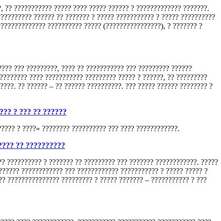
?, ?? ??????????? ????? ???? ????? ?????? ? ????????????? ???????.
?????????? ?????? ?? ??????? ? ????? ??????????? ? ????? ??????????
?????????????? ?????????? ????? (????????????????), ? ??????? ?
???? ??? ?????????, ???? ?? ??????????? ??? ????????? ??????
????????? ???? ??????????? ????????? ????? ? ??????, ?? ?????????
???. ?? ?????? – ?? ?????? ??????????. ??? ????? ?????? ???????? ?
??? ? ??? ?? ??????
????? ? ????» ???????? ?????????? ??? ???? ????????????.
???? ?? ??????????
? ?????????? ? ??????? ?? ????????? ??? ??????? ????????????. ?????
?????? ???????????? ??? ???????????? ??????????? ? ????? ????? ?
? ??????????????? ????????? ? ????? ??????? – ??????????? ? ???