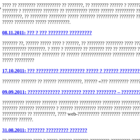
???? ?? ???????? ??????????? ?? ???????, ?? ???????? ?????? ? ?????
?
??????? ? ????????? ??????? ?? ?????????? ????? ?????? ????????? ?
?????????, ?? ???????? ???????? ????? ??????? ?????????? ??????? ?
????? ????????? ????? ??????????.
08.11.2011: ??? ? ??? ???????? ?????????
??????? ??, ?????? ????? ???? ? ??????, ?? ???????? ???????? ???? ??
??????????? ????????. ? ???? ? ???????? ?? ??????? ??? ?? ???????? 
???????? ????????? ???????? ?? ?????? ?????????????? ?????????? ???
????? ?????????
17.10.2011: ??? ????????? ?????????? ????? ? ?????? ????????
???????? ??????? ?? ?????? ???????????, ?????? «??? ????????? ????
09.09.2011: ????????????? ???????? ????? ???????? – ???????
?????????? ??????? ??????? ????????? ?????????? ???????? ?????????
??????? ??????? ????????? ? ?????? ?????????? ??????? ???????? ???
??????????? ?? ??????????, ???? web-?????????? ????????? ?????????
??????? ??????.
31.08.2011: ??????? ????????? ???????