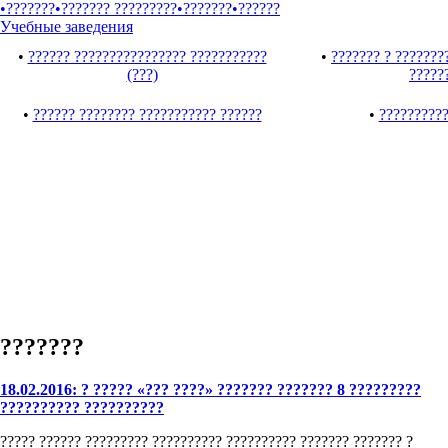
•???????
•??????? ?????????
•???????
•??????
Учебные заведения
•
?????? ???????????????? ???????????
•
??????? ? ???????
(???)
?????
•
?????? ???????? ??????????? ??????
•
??????????
???????
18.02.2016: ? ????? «??? ????» ??????? ??????? 8 ?????????
?????????? ??????????
????? ?????? ????????? ?????????? ?????????? ??????? ??????? ?