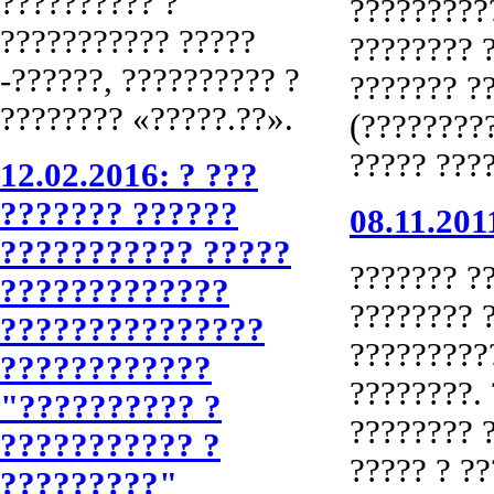
?????????? ?
?????????
??????????? ?????
???????? 
-??????, ?????????? ?
??????? ?
???????? «?????.??».
(?????????
????? ???
12.02.2016: ? ???
??????? ??????
08.11.201
??????????? ?????
??????? ??
?????????????
???????? ?
???????????????
?????????
????????????
????????. 
"?????????? ?
???????? 
??????????? ?
????? ? ?
?????????"