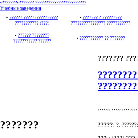
•???????
•??????? ?????????
•???????
•??????
Учебные заведения
•
?????? ????????????????
•
??????? ? ?????????
??????????? (???)
???????????????? ???????????
•
?????? ????????
•
??????????? ?? ???????
??????????? ??????
??????? ???
????????
????????
??????? ????? ???? ???
???????
?????
: ?. ??????