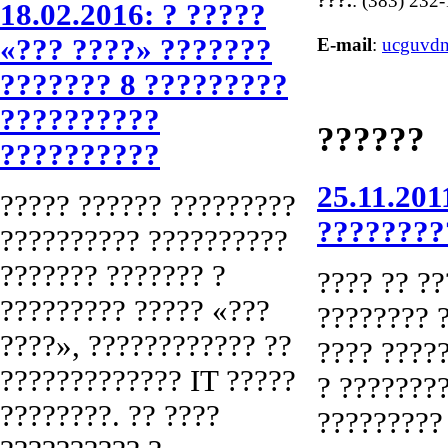
???.
: (383) 232
18.02.2016: ? ?????
«??? ????» ???????
E-mail
:
ucguvdn
??????? 8 ?????????
??????????
??????
??????????
25.11.201
????? ?????? ?????????
????????
?????????? ??????????
??????? ??????? ?
???? ?? ??
????????? ????? «???
???????? ?
????», ???????????? ??
???? ????
????????????? IT ?????
? ???????
????????. ?? ????
?????????