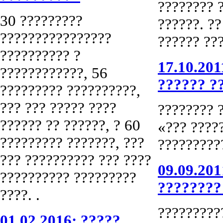
???????? 
30 ?????????
??????. ??
????????????????
?????? ??
?????????? ?
17.10.201
????????????, 56
?????? ?
????????? ??????????,
??? ??? ????? ????
???????? 
?????? ?? ??????, ? 60
«??? ????
????????? ???????, ???
?????????
??? ?????????? ??? ????
09.09.20
?????????? ?????????
????????
????. .
?????????
01.02.2016: ?????