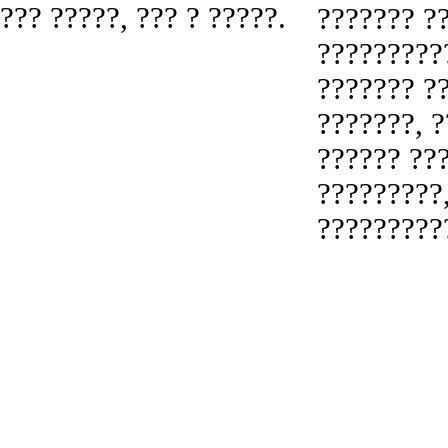
??? ?????, ??? ? ?????.
??????? ?
?????????
??????? ?
???????, ?
?????? ??
?????????
?????????