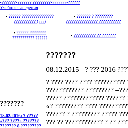
•???????
•??????? ?????????
•???????
•??????
Учебные заведения
•
?????? ????????????????
•
??????? ? ?????????
??????????? (???)
???????????????? ???????????
•
?????? ????????
•
??????????? ?? ???????
??????????? ??????
???????
08.12.2015
-
? ??? 2016 ???
? ???? ???? ???? ?????????? 
???????????? ????????? –???
????? ????????????? ?????? 
???????
«? ????????? ???? ??????????
?????? ? ????????? ????? ??
18.02.2016: ? ?????
??? ?? ???????????? ? ?? ???
«??? ????» ???????
??????? 8 ?????????