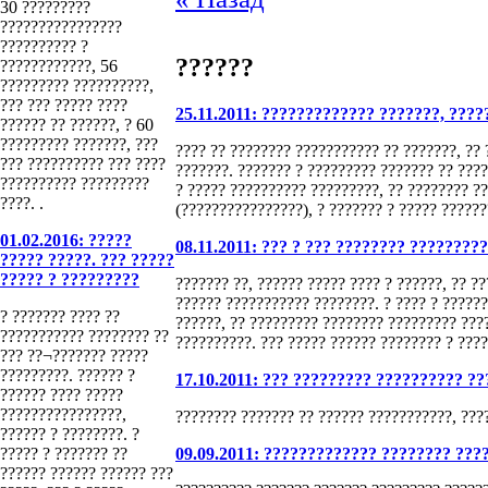
30 ?????????
????????????????
?????????? ?
??????
????????????, 56
????????? ??????????,
??? ??? ????? ????
25.11.2011: ????????????? ???????, ????
?????? ?? ??????, ? 60
????????? ???????, ???
???? ?? ???????? ??????????? ?? ???????, ?? 
??? ?????????? ??? ????
???????. ??????? ? ????????? ??????? ?? ???
?????????? ?????????
? ????? ?????????? ?????????, ?? ???????? ?
????. .
(????????????????), ? ??????? ? ????? ?????
01.02.2016: ?????
08.11.2011: ??? ? ??? ???????? ?????????
????? ?????. ??? ?????
????? ? ?????????
??????? ??, ?????? ????? ???? ? ??????, ?? ?
?????? ??????????? ????????. ? ???? ? ?????
? ??????? ???? ??
??????, ?? ????????? ???????? ????????? ???
??????????? ???????? ??
??????????. ??? ????? ?????? ???????? ? ???
??? ??¬??????? ?????
?????????. ?????? ?
17.10.2011: ??? ????????? ?????????? ??
?????? ???? ?????
????????????????,
???????? ??????? ?? ?????? ???????????, ???
?????? ? ????????. ?
????? ? ??????? ??
09.09.2011: ????????????? ???????? ???
?????? ?????? ?????? ???