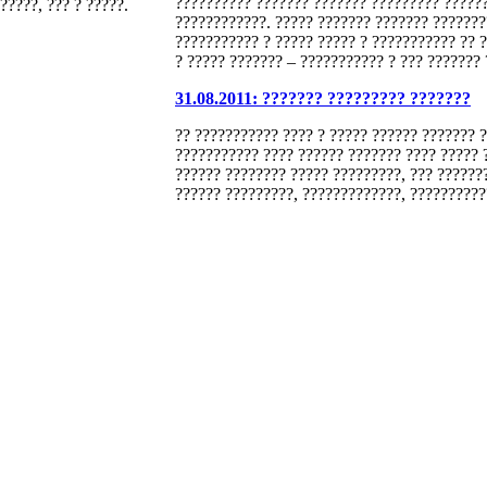
?????????? ??????? ??????? ????????? ??????
?????, ??? ? ?????.
????????????. ????? ??????? ??????? ???????
??????????? ? ????? ????? ? ??????????? ??
? ????? ??????? – ??????????? ? ??? ??????? 
31.08.2011: ??????? ????????? ???????
?? ??????????? ???? ? ????? ?????? ??????? 
??????????? ???? ?????? ??????? ???? ????? 
?????? ???????? ????? ?????????, ??? ???????
?????? ?????????, ?????????????, ??????????